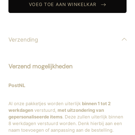
VOEG TOE AAN WINKELKAR
Verzending
Verzend mogelijkheden
PostNL
Al onze pakketjes worden uiterlijk
binnen 1 tot 2
werkdagen
verstuurd,
met uitzondering van
gepersonaliseerde items
. Deze zullen uiterlijk binnen
8 werkdagen verstuurd worden. Denk hierbij aan een
naam toevoegen of aanpassing aan de bestelling.