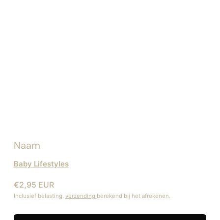
Naam
Baby Lifestyles
€2,95 EUR
Inclusief belasting.
verzending
berekend bij het afrekenen.